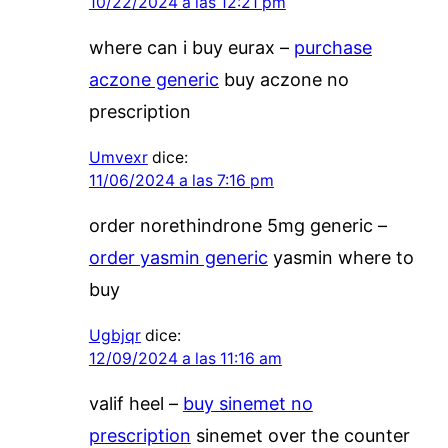
10/22/2024 a las 12:21 pm
where can i buy eurax –
purchase
aczone generic
buy aczone no
prescription
Umvexr
dice:
11/06/2024 a las 7:16 pm
order norethindrone 5mg generic –
order yasmin generic
yasmin where to
buy
Ugbjqr
dice:
12/09/2024 a las 11:16 am
valif heel –
buy sinemet no
prescription
sinemet over the counter