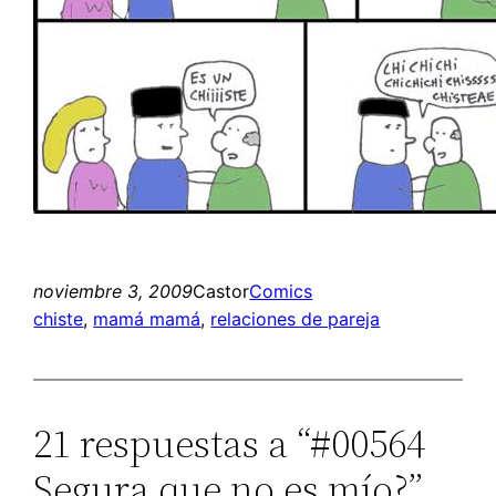
noviembre 3, 2009
Castor
Comics
chiste
, 
mamá mamá
, 
relaciones de pareja
21 respuestas a “#00564
Segura que no es mío?”