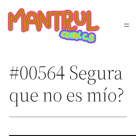
Saltar
al
contenido
#00564 Segura
que no es mío?