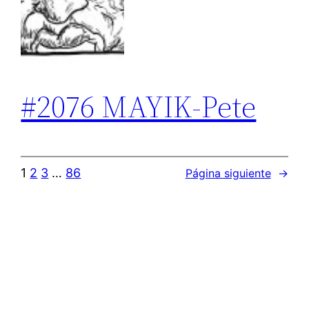
#2076 MAYIK-Pete
1
2
3
…
86
Página siguiente
→