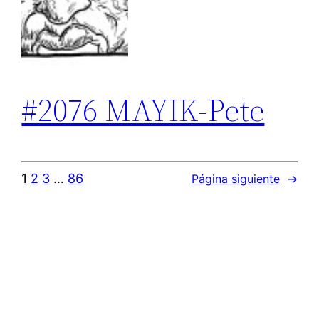
#2076 MAYIK-Pete
1
2
3
…
86
Página siguiente
→