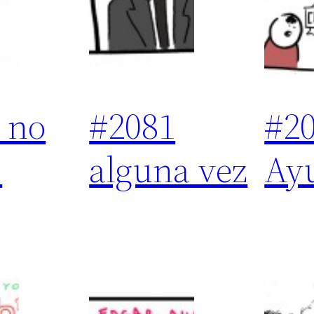
 no
#2081
#2
s
alguna vez
Ay