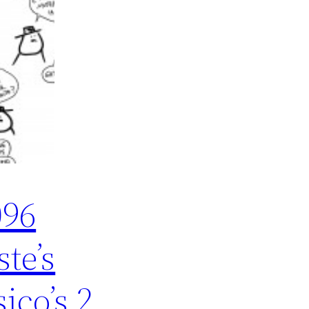
096
ste’s
sico’s 2