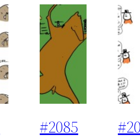
6
#2085
#2