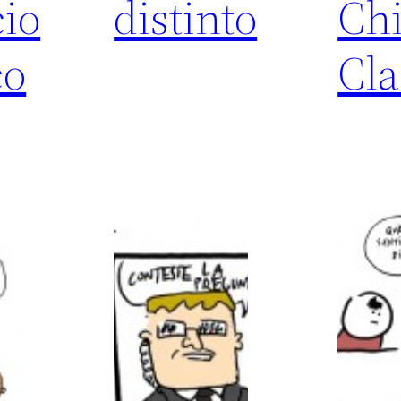
cio
distinto
Chi
co
Cla