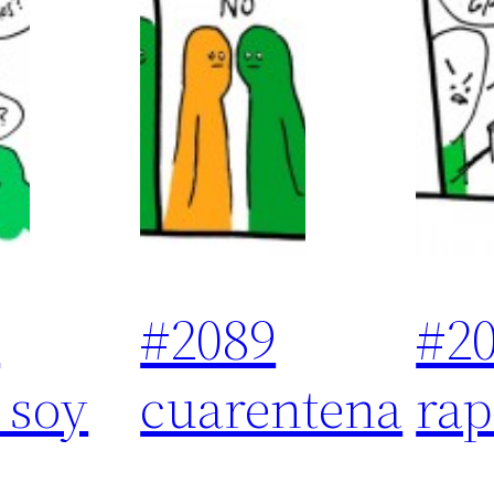
0
#2089
#2
 soy
cuarentena
rap