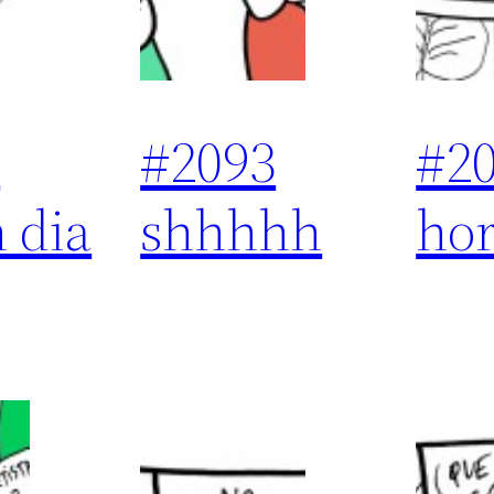
4
#2093
#2
 dia
shhhhh
ho