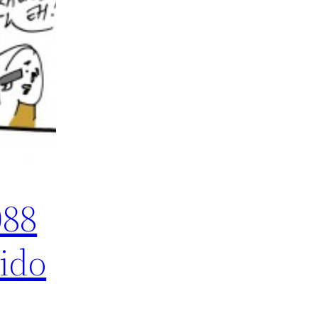
088
ido