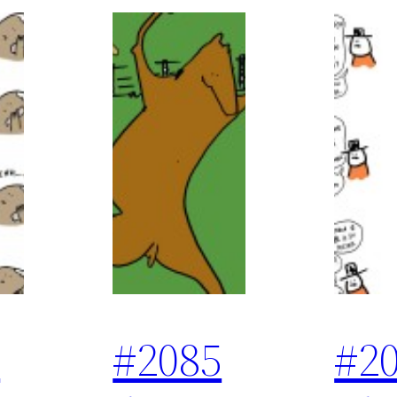
6
#2085
#2