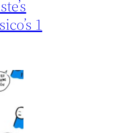
ste’s
sico’s 1