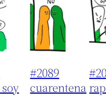
0
#2089
#2
 soy
cuarentena
rap