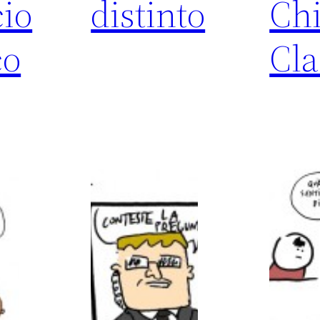
cio
distinto
Chi
co
Cla