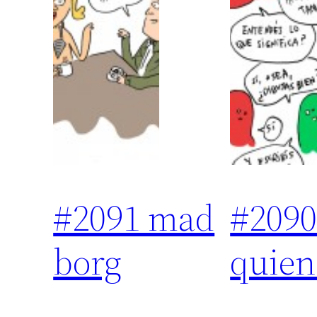
#2091 mad
#209
borg
quien