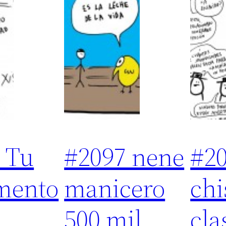
 Tu
#2097 nene
#2
mento
manicero
chi
500 mil
cla