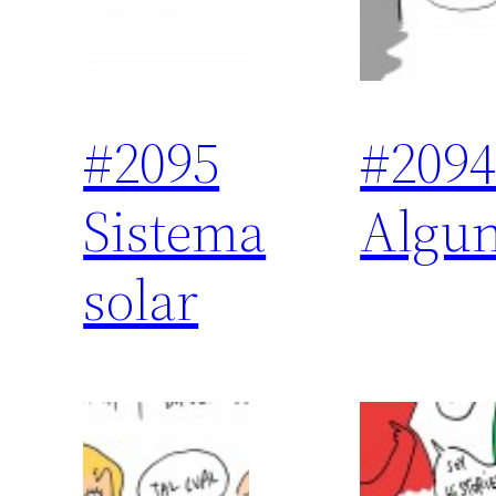
#2095
#209
Sistema
Algun
solar