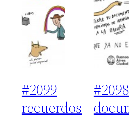
#2099
#2098
recuerdos
docu