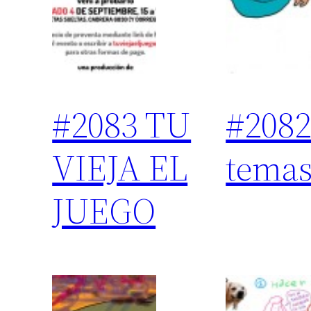
#2083 TU
#2082
VIEJA EL
tema
JUEGO