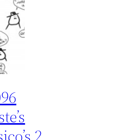
096
ste’s
sico’s 2