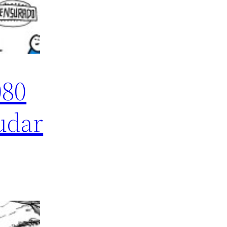
080
udar