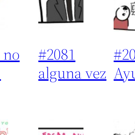
 no
#2081
#2
s
alguna vez
Ay