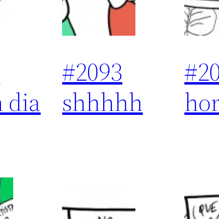
4
#2093
#2
 dia
shhhhh
ho