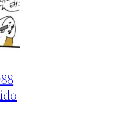
088
ido