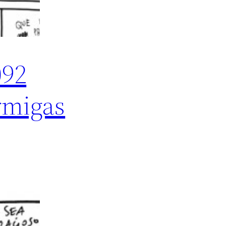
092
rmigas