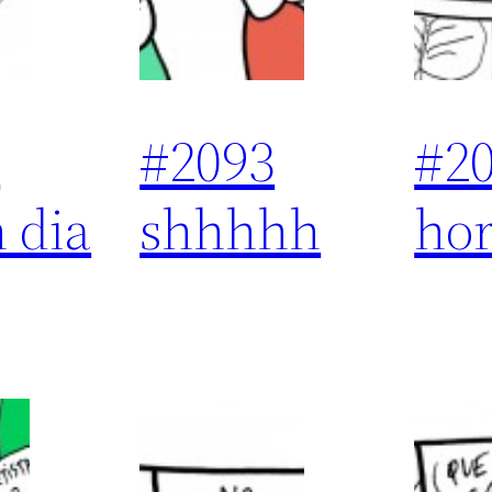
4
#2093
#2
 dia
shhhhh
ho