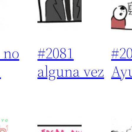
 no
#2081
#2
s
alguna vez
Ay