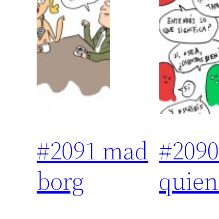
#2091 mad
#209
borg
quien