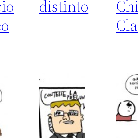
cio
distinto
Chi
co
Cla