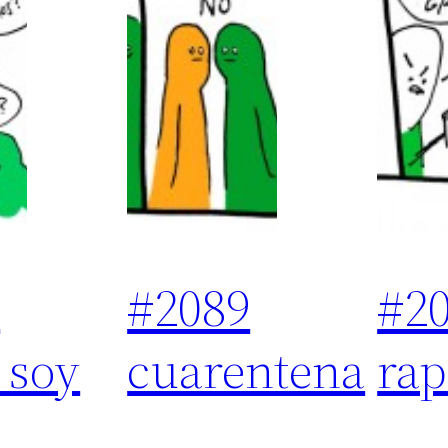
0
#2089
#2
 soy
cuarentena
rap