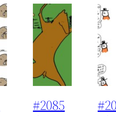
6
#2085
#2