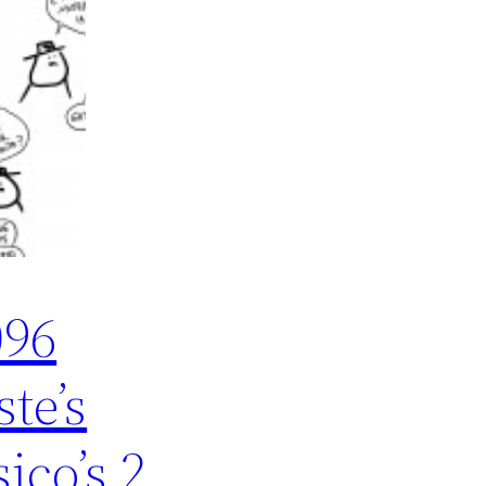
096
ste’s
sico’s 2