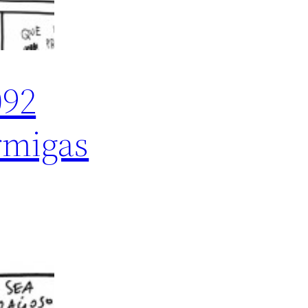
092
rmigas