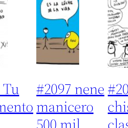
 Tu
#2097 nene
#2
mento
manicero
chi
500 mil
cla