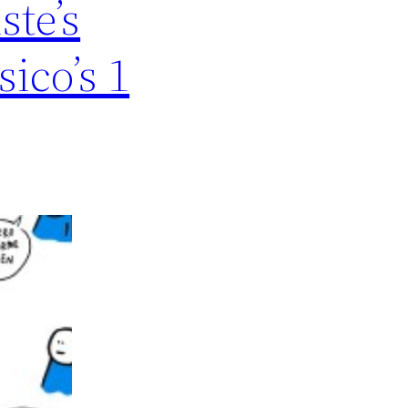
ste’s
sico’s 1