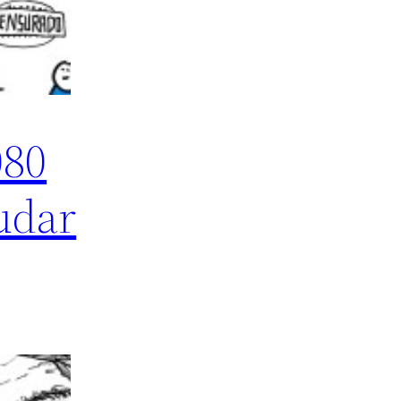
080
udar