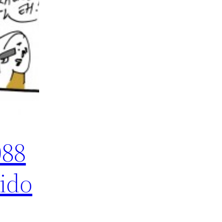
088
ido