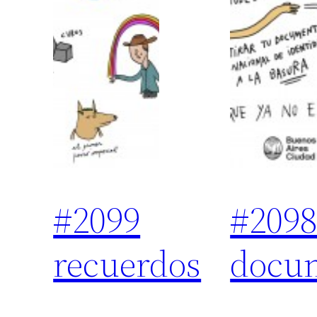
#2099
#2098
recuerdos
docu