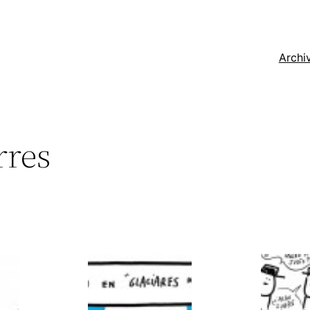
Archi
rres