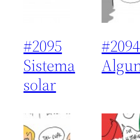
#2095
#209
Sistema
Algun
solar