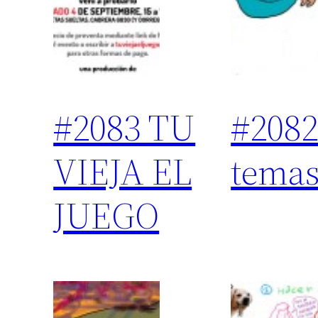
#2083 TU
#2082
VIEJA EL
tema
JUEGO