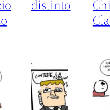
cio
distinto
Chi
co
Cla