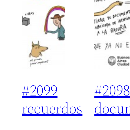
#2099
#2098
recuerdos
docu