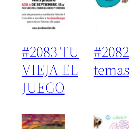
#2083 TU
#2082
VIEJA EL
tema
JUEGO