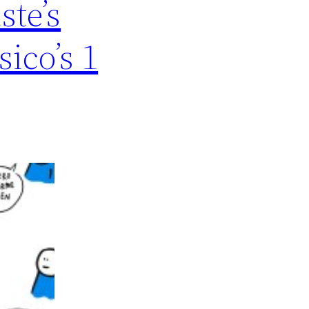
ste’s
sico’s 1