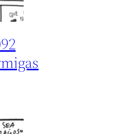
092
rmigas