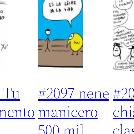
 Tu
#2097 nene
#2
mento
manicero
chi
500 mil
cla