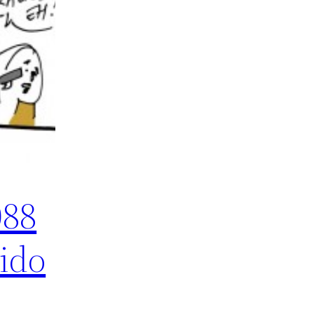
088
ido