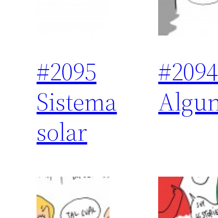
#2095
#209
Sistema
Algun
solar