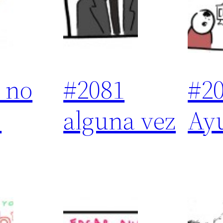
 no
#2081
#2
s
alguna vez
Ay