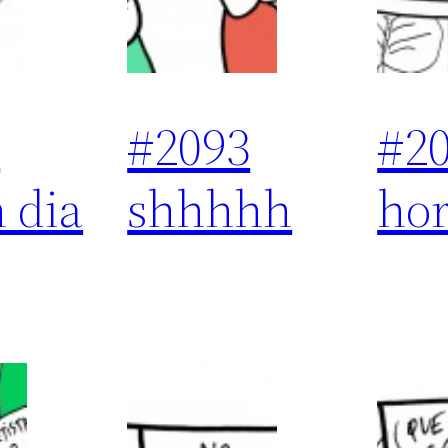
4
#2093
#2
 dia
shhhhh
ho