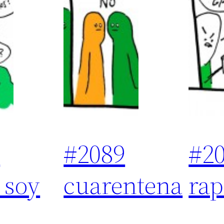
0
#2089
#2
 soy
cuarentena
rap