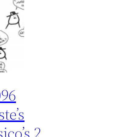
096
ste’s
sico’s 2