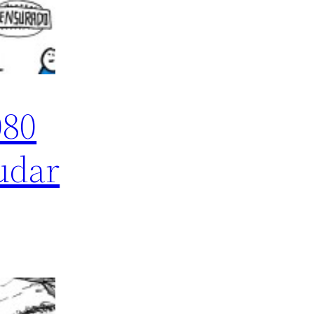
080
udar