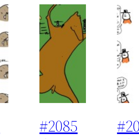
6
#2085
#2