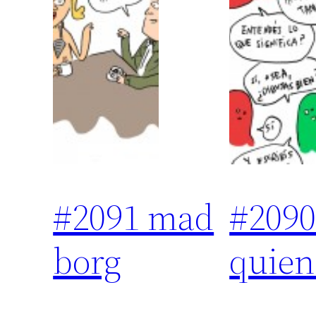
#2091 mad
#209
borg
quien