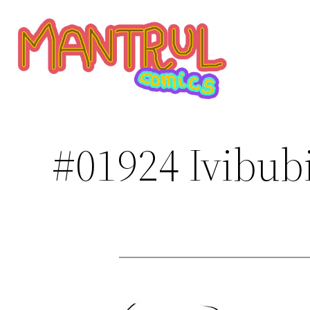
Saltar
al
contenido
#01924 Ivibub