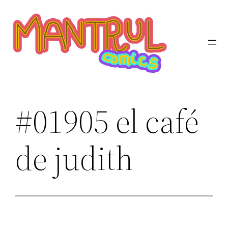
Saltar
al
contenido
#01905 el café
de judith