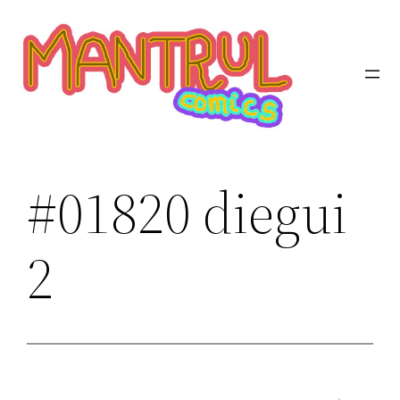
Saltar
al
contenido
#01820 diegui
2