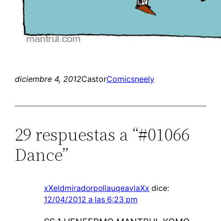
diciembre 4, 2012
Castor
Comics
neely
29 respuestas a “#01066
Dance”
xXeldmiradorpollauqeavlaXx
dice:
12/04/2012 a las 6:23 pm