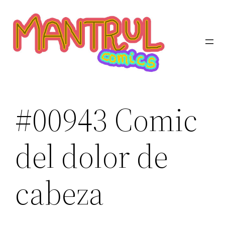
Saltar
al
contenido
#00943 Comic
del dolor de
cabeza