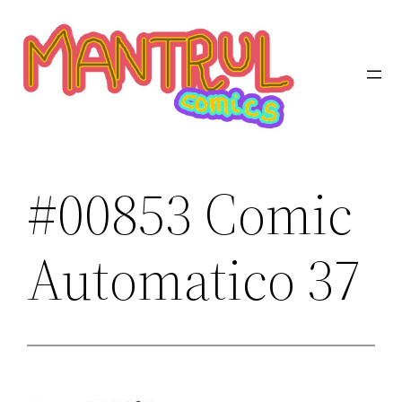
Saltar
al
contenido
#00853 Comic
Automatico 37