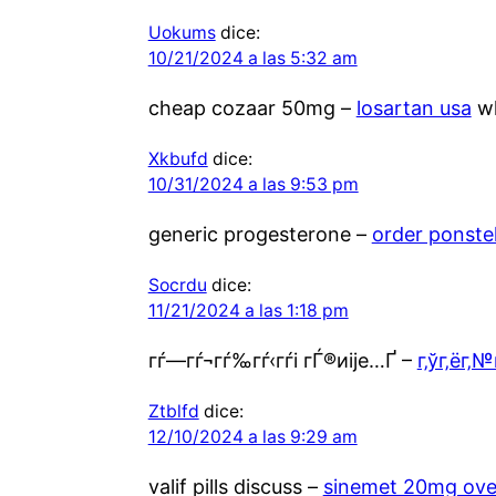
Uokums
dice:
10/21/2024 a las 5:32 am
cheap cozaar 50mg –
losartan usa
wh
Xkbufd
dice:
10/31/2024 a las 9:53 pm
generic progesterone –
order ponste
Socrdu
dice:
11/21/2024 a las 1:18 pm
гѓ—гѓ¬гѓ‰гѓ‹гѓі гЃ®иіје…Ґ –
г‚ўг‚ёг‚№
Ztblfd
dice:
12/10/2024 a las 9:29 am
valif pills discuss –
sinemet 20mg ove