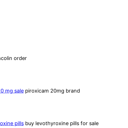
colin order
20 mg sale
piroxicam 20mg brand
oxine pills
buy levothyroxine pills for sale