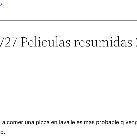
s
727 Peliculas resumidas 
a a comer una pizza en lavalle es mas probable q ve
to.