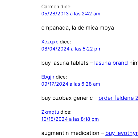
Carmen
dice:
05/28/2013 a las 2:42 am
empanada, la de mica moya
Xczqxc
dice:
08/04/2024 a las 5:22 pm
buy lasuna tablets –
lasuna brand
him
Ebgjir
dice:
09/17/2024 a las 6:28 am
buy ozobax generic –
order feldene 
Zxmqtu
dice:
10/15/2024 a las 8:18 pm
augmentin medication –
buy levothyr