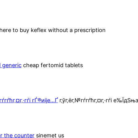
ere to buy keflex without a prescription
l generic
cheap fertomid tablets
гѓ­гѓћг‚¤г‚·гѓі гЃ®иіје…Ґ
г‚ўг‚ёг‚№гѓ­гѓћг‚¤г‚·гѓі е‰ЇдЅњ
r the counter
sinemet us