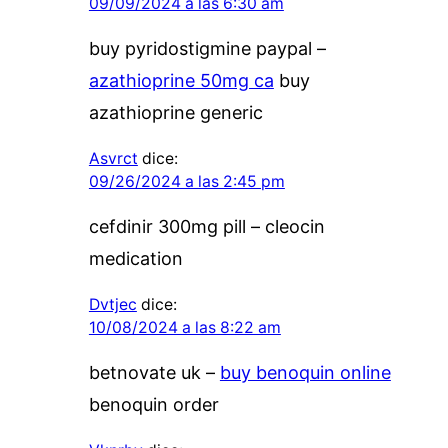
09/09/2024 a las 6:30 am
buy pyridostigmine paypal –
azathioprine 50mg ca
buy
azathioprine generic
Asvrct
dice:
09/26/2024 a las 2:45 pm
cefdinir 300mg pill –
cleocin
medication
Dvtjec
dice:
10/08/2024 a las 8:22 am
betnovate uk –
buy benoquin online
benoquin order