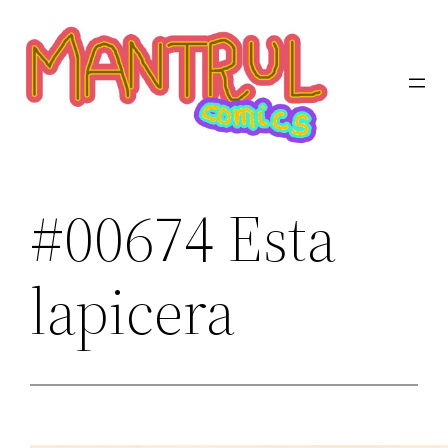
Saltar
al
contenido
#00674 Esta
lapicera