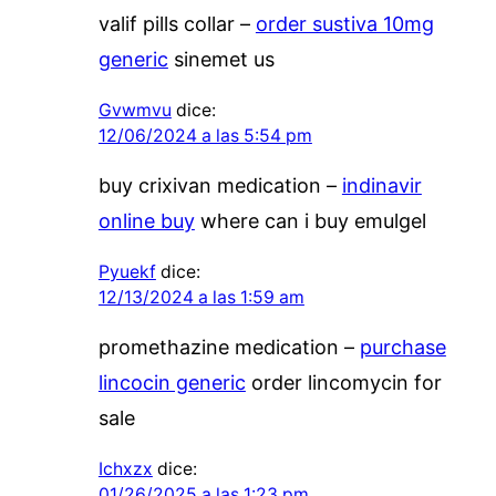
valif pills collar –
order sustiva 10mg
generic
sinemet us
Gvwmvu
dice:
12/06/2024 a las 5:54 pm
buy crixivan medication –
indinavir
online buy
where can i buy emulgel
Pyuekf
dice:
12/13/2024 a las 1:59 am
promethazine medication –
purchase
lincocin generic
order lincomycin for
sale
Ichxzx
dice:
01/26/2025 a las 1:23 pm