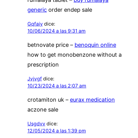
generic
order endep sale
Gqfaiy
dice:
10/06/2024 a las 9:31 am
betnovate price –
benoquin online
how to get monobenzone without a
prescription
Jvjvgf
dice:
10/23/2024 a las 2:07 am
crotamiton uk –
eurax medication
aczone sale
Usgdvv
dice:
12/05/2024 a las 1:39 pm