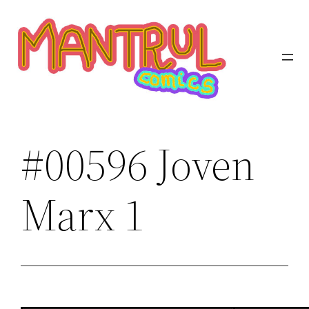
Saltar
al
contenido
#00596 Joven
Marx 1