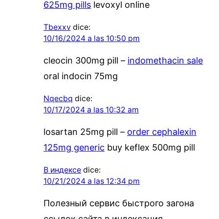
625mg pills
levoxyl online
Tbexxv
dice:
10/16/2024 a las 10:50 pm
cleocin 300mg pill –
indomethacin sale
oral indocin 75mg
Nqecbq
dice:
10/17/2024 a las 10:32 am
losartan 25mg pill –
order cephalexin
125mg generic
buy keflex 500mg pill
В индексе
dice:
10/21/2024 a las 12:34 pm
Полезный сервис быстрого загона
ссылок сайта в индексация