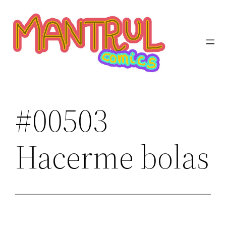
Saltar
al
contenido
#00503
Hacerme bolas