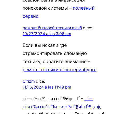
поисковой системы –
полезный
сервис
ремонт бытовой техники в екб
dice:
10/27/2024 a las 3:06 am
Если вы искали где
отремонтировать сломаную
технику, обратите внимание –
ремонт техники в екатеринбурге
Clfizm
dice:
11/16/2024 a las 11:49 pm
гѓ—гѓ¬гѓ‰гѓ‹гѓі гЃ®иіје…Ґ –
гѓ—
гѓ¬гѓ‰гѓ‹гѓігЃЇи–¬е±ЂгЃ§иІ·гЃ€г‚‹пјџ