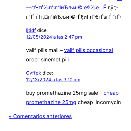
—гѓ¬гѓ‰гѓ‹гѓійЂљиІ© е®‰е…Ё
г‚ўг‚­
гѓҐгѓ†г‚¤гѓійЂљиІ©гЃ§иІ·гЃ€гЃѕгЃ™гЃ‹
Ijtidf
dice:
12/05/2024 a las 2:47 pm
valif pills mail –
valif pills occasional
order sinemet pill
Gvffpk
dice:
12/13/2024 a las 3:10 am
buy promethazine 25mg sale –
cheap
promethazine 25mg
cheap lincomycin
« Comentarios anteriores