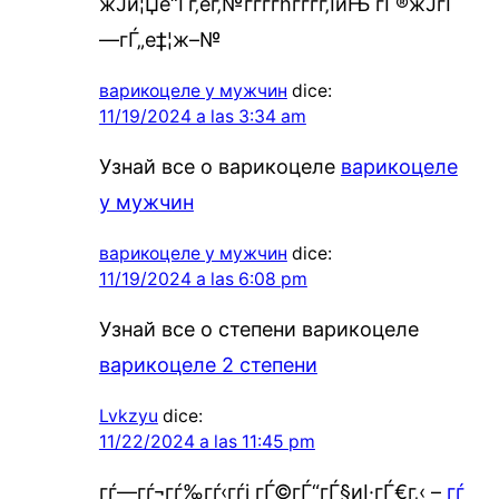
ж­Ји¦Џе“Ѓг‚ёг‚№гѓ­гѓћгѓѓг‚ЇйЊ гЃ®ж­ЈгЃ
—гЃ„е‡¦ж–№
варикоцеле у мужчин
dice:
11/19/2024 a las 3:34 am
Узнай все о варикоцеле
варикоцеле
у мужчин
варикоцеле у мужчин
dice:
11/19/2024 a las 6:08 pm
Узнай все о степени варикоцеле
варикоцеле 2 степени
Lvkzyu
dice:
11/22/2024 a las 11:45 pm
гѓ—гѓ¬гѓ‰гѓ‹гѓі гЃ©гЃ“гЃ§иІ·гЃ€г‚‹ –
гѓ