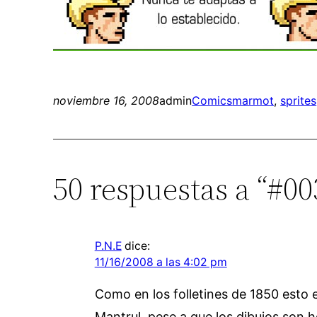
noviembre 16, 2008
admin
Comics
marmot
, 
sprites
50 respuestas a “#00
P.N.E
dice:
11/16/2008 a las 4:02 pm
Como en los folletines de 1850 esto e
Mantrul, pese a que los dibujos son 