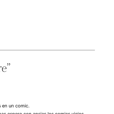
re”
s en un comic.
mas espero con ansias los comics viejos