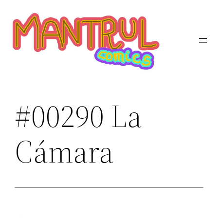
Saltar
al
contenido
#00290 La
Cámara