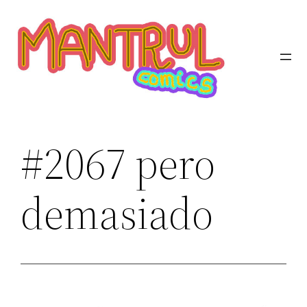
Saltar
al
contenido
#2067 pero
demasiado