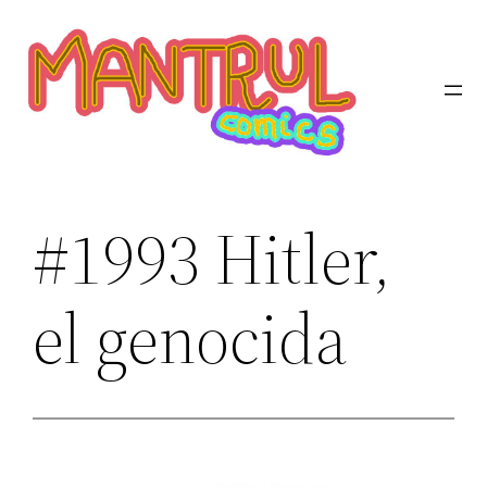
Saltar
al
contenido
#1993 Hitler,
el genocida