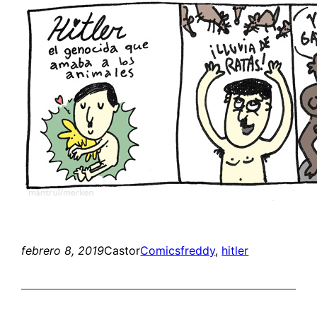
febrero 8, 2019
Castor
Comics
freddy
, 
hitler