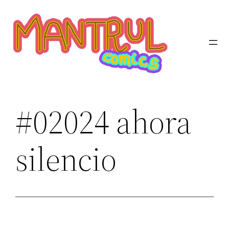
Saltar
al
contenido
#02024 ahora
silencio