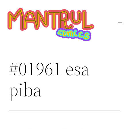
Saltar
al
contenido
#01961 esa
piba