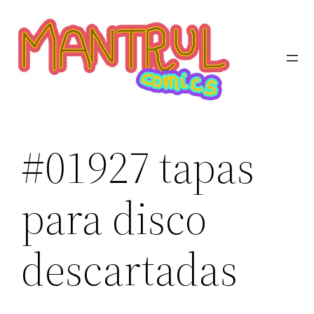
Saltar
al
contenido
#01927 tapas
para disco
descartadas