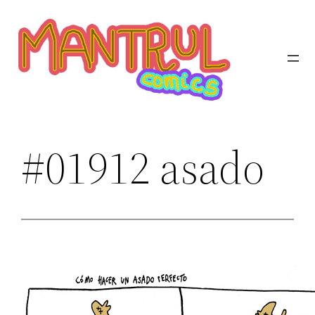
Saltar
al
contenido
#01912 asado