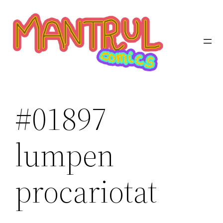
Saltar
al
contenido
#01897
lumpen
procariotat