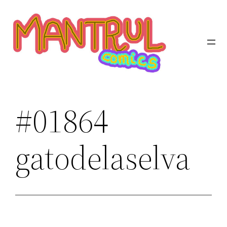
Saltar
al
contenido
#01864
gatodelaselva