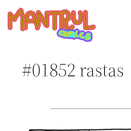
Saltar
al
contenido
#01852 rastas