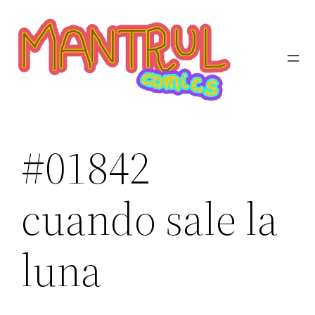
Saltar
al
contenido
#01842
cuando sale la
luna