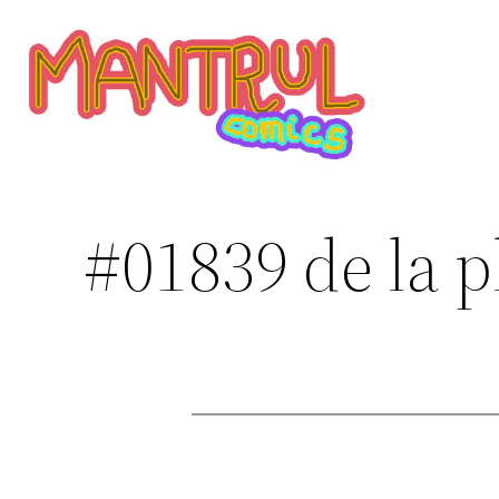
Saltar
al
contenido
#01839 de la p