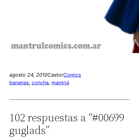
agosto 24, 2010
Castor
Comics
bananas
, 
concha
, 
mantrul
102 respuestas a “#00699
guglads”