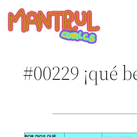
Saltar
al
contenido
#00229 ¡qué be