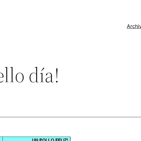
Archi
llo día!