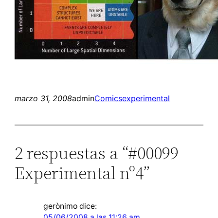
marzo 31, 2008
admin
Comics
experimental
2 respuestas a “#00099
Experimental nº4”
gerònimo
dice:
05/06/2008 a las 11:26 am