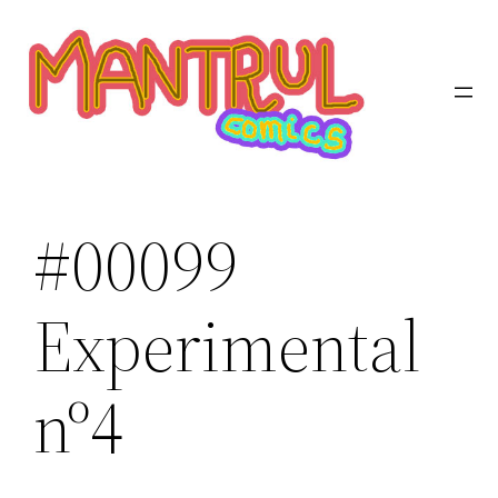
Saltar
al
contenido
#00099
Experimental
nº4