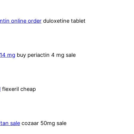
tin online order
duloxetine tablet
 14 mg
buy periactin 4 mg sale
l
flexeril cheap
tan sale
cozaar 50mg sale