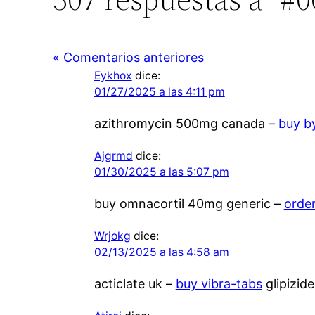
« Comentarios anteriores
Eykhox
dice:
01/27/2025 a las 4:11 pm
azithromycin 500mg canada –
buy by
Ajgrmd
dice:
01/30/2025 a las 5:07 pm
buy omnacortil 40mg generic –
orde
Wrjokg
dice:
02/13/2025 a las 4:58 am
acticlate uk –
buy vibra-tabs
glipizid