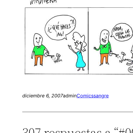
diciembre 6, 2007
admin
Comics
sangre
307 respuestas a “#0